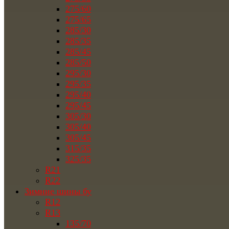
275/60
275/65
285/30
285/35
285/45
285/50
295/30
295/35
295/40
295/45
305/30
305/40
305/45
315/35
325/35
R21
R22
Зимние шины бу
R12
R13
135/70