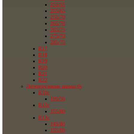
255/55
255/65
255/70
265/70
265/75
275/70
285/75
R17
R18
R19
R20
R21
R22
Легкогрузовые шины бу
R10c
195/50
R12c
155/80
R13c
145/80
155/80