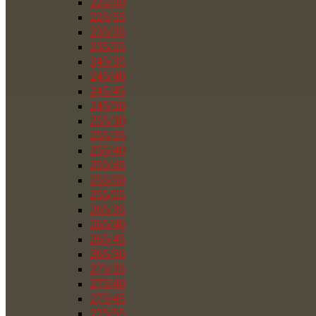
225/50
225/55
235/35
235/55
245/35
245/40
245/45
245/50
255/30
255/35
255/40
255/45
255/50
255/55
265/35
265/40
265/45
265/50
275/35
275/40
275/45
275/55