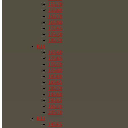
155/70
155/80
165/70
165/80
175/65
175/70
185/70
R14
165/60
175/65
175/70
175/80
185/60
185/65
185/70
195/60
195/65
195/70
205/70
R15
145/65