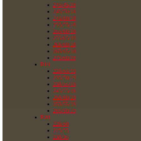
245/45/18
245/50/18
245/60/18
255/55/18
255/60/18
255/65/18
265/60/18
265/65/18
275/60/18
R19
225/55/19
235/50/19
235/55/19
245/55/19
255/50/19
255/55/19
265/50/19
R20
225/50
225/55
235/35