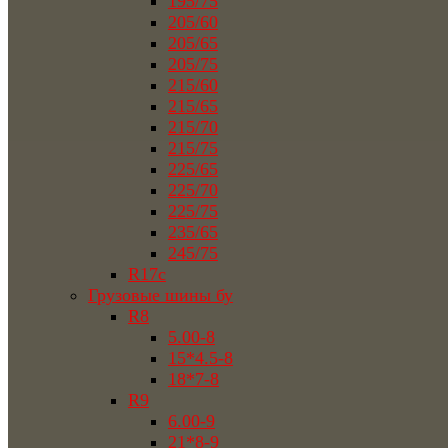
195/75
205/60
205/65
205/75
215/60
215/65
215/70
215/75
225/65
225/70
225/75
235/65
245/75
R17c
Грузовые шины бу
R8
5.00-8
15*4.5-8
18*7-8
R9
6.00-9
21*8-9