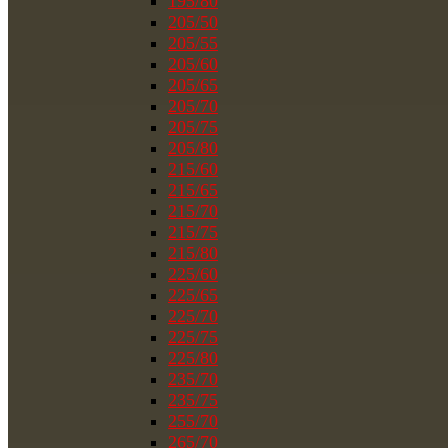
195/80
205/50
205/55
205/60
205/65
205/70
205/75
205/80
215/60
215/65
215/70
215/75
215/80
225/60
225/65
225/70
225/75
225/80
235/70
235/75
255/70
265/70