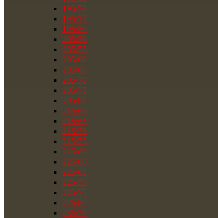
195/70
195/75
195/80
205/50
205/55
205/60
205/65
205/70
205/75
205/80
215/60
215/65
215/70
215/75
215/80
225/60
225/65
225/70
225/75
225/80
235/70