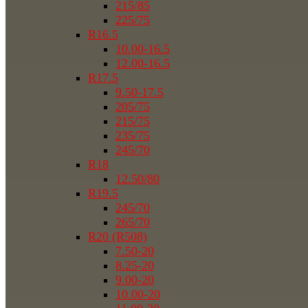
215/85
225/75
R16.5
10.00-16.5
12.00-16.5
R17.5
9.50-17.5
205/75
215/75
235/75
245/70
R18
12.50/80
R19.5
245/70
265/70
R20 (R508)
7.50-20
8.25-20
9.00-20
10.00-20