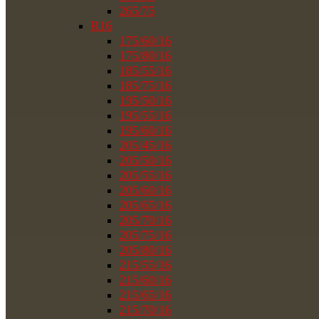
265/75
R16
175/60/16
175/80/16
185/55/16
185/75/16
195/50/16
195/55/16
195/60/16
205/45/16
205/50/16
205/55/16
205/60/16
205/65/16
205/70/16
205/75/16
205/80/16
215/55/16
215/60/16
215/65/16
215/70/16