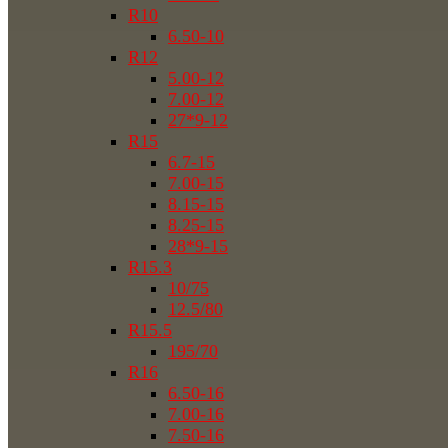
R10
6.50-10
R12
5.00-12
7.00-12
27*9-12
R15
6.7-15
7.00-15
8.15-15
8.25-15
28*9-15
R15.3
10/75
12.5/80
R15.5
195/70
R16
6.50-16
7.00-16
7.50-16