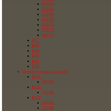
255/55
255/65
255/70
265/70
265/75
275/70
285/75
R17
R18
R19
R20
R21
R22
Легкогрузовые шины бу
R10c
195/50
R12c
155/80
R13c
145/80
155/80