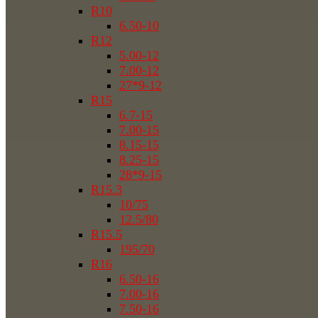
R10
6.50-10
R12
5.00-12
7.00-12
27*9-12
R15
6.7-15
7.00-15
8.15-15
8.25-15
28*9-15
R15.3
10/75
12.5/80
R15.5
195/70
R16
6.50-16
7.00-16
7.50-16