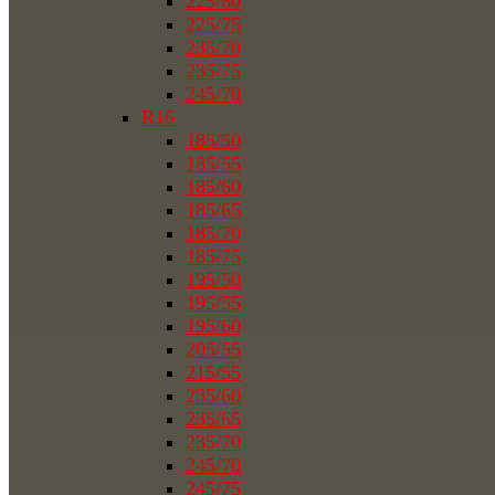
225/60
225/75
235/70
235/75
245/70
R16
185/50
185/55
185/60
185/65
185/70
185/75
195/50
195/55
195/60
205/55
215/55
235/60
235/65
235/70
245/70
245/75