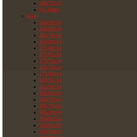
185/70/13
На Matiz
R14
165/60/14
165/65/14
165/70/14
165/80/14
175/60/14
175/65/14
175/70/14
175/75/14
175/80/14
185/55/14
185/60/14
185/65/14
185/70/14
185/75/14
185/80/14
195/60/14
195/65/14
195/70/14