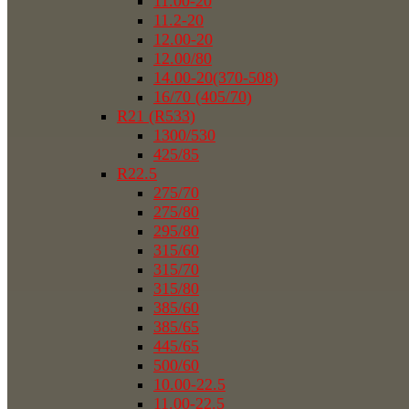
11.00-20
11.2-20
12.00-20
12.00/80
14.00-20(370-508)
16/70 (405/70)
R21 (R533)
1300/530
425/85
R22.5
275/70
275/80
295/80
315/60
315/70
315/80
385/60
385/65
445/65
500/60
10.00-22.5
11.00-22.5