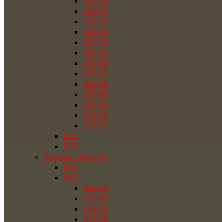
285/30
285/35
285/45
285/50
295/30
295/35
295/40
295/45
305/30
305/40
305/45
315/35
325/35
R21
R22
Зимние шины бу
R12
R13
135/70
135/80
145/70
145/80