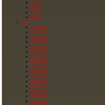
235/75
255/70
265/70
265/75
R16
175/60/16
175/80/16
185/55/16
185/75/16
195/50/16
195/55/16
195/60/16
205/45/16
205/50/16
205/55/16
205/60/16
205/65/16
205/70/16
205/75/16
205/80/16
215/55/16