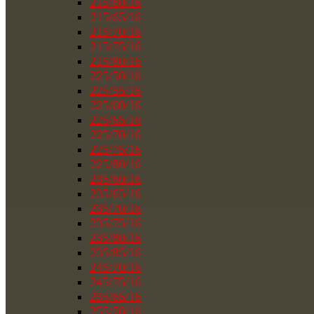
215/60/16
215/65/16
215/70/16
215/75/16
215/80/16
225/50/16
225/55/16
225/60/16
225/65/16
225/70/16
225/75/16
225/80/16
235/60/16
235/65/16
235/70/16
235/75/16
235/80/16
235/85/16
245/70/16
245/75/16
255/65/16
255/70/16