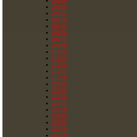
195/80
205/50
205/55
205/60
205/65
205/70
205/75
205/80
215/60
215/65
215/70
215/75
215/80
225/60
225/65
225/70
225/75
225/80
235/70
235/75
255/70
265/70