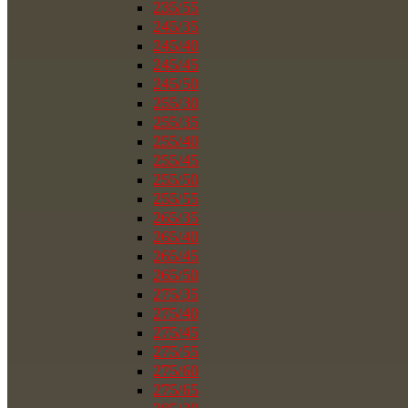
235/55
245/35
245/40
245/45
245/50
255/30
255/35
255/40
255/45
255/50
255/55
265/35
265/40
265/45
265/50
275/35
275/40
275/45
275/55
275/60
275/65