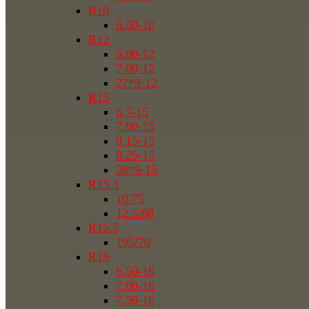
R10
6.50-10
R12
5.00-12
7.00-12
27*9-12
R15
6.7-15
7.00-15
8.15-15
8.25-15
28*9-15
R15.3
10/75
12.5/80
R15.5
195/70
R16
6.50-16
7.00-16
7.50-16