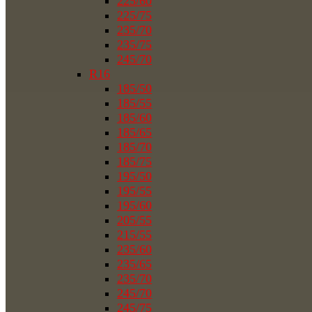
225/60
225/75
235/70
235/75
245/70
R16
185/50
185/55
185/60
185/65
185/70
185/75
195/50
195/55
195/60
205/55
215/55
235/60
235/65
235/70
245/70
245/75