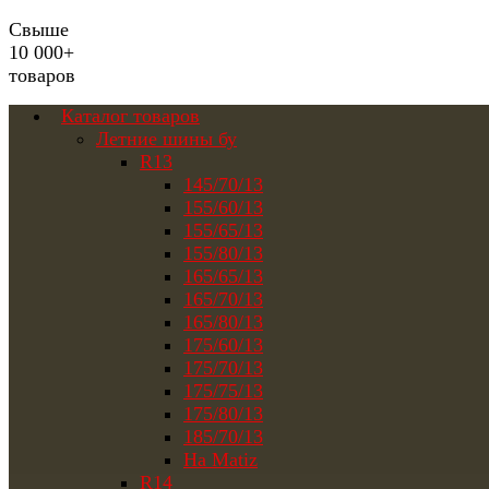
Свыше
10 000+
товаров
Каталог товаров
Летние шины бу
R13
145/70/13
155/60/13
155/65/13
155/80/13
165/65/13
165/70/13
165/80/13
175/60/13
175/70/13
175/75/13
175/80/13
185/70/13
На Matiz
R14