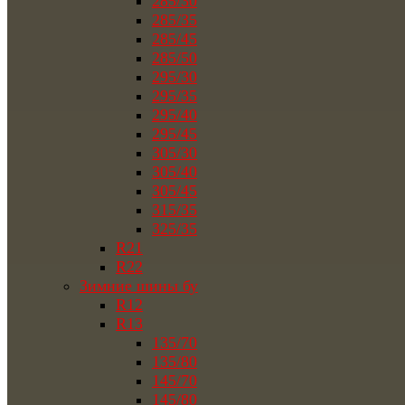
285/30
285/35
285/45
285/50
295/30
295/35
295/40
295/45
305/30
305/40
305/45
315/35
325/35
R21
R22
Зимние шины бу
R12
R13
135/70
135/80
145/70
145/80