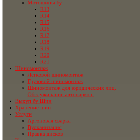
Мотошины бу
R13
R14
R15
R16
R17
R18
R19
R20
R21
Шиномонтаж
Легковой шиномонтаж
Грузовой шиномонтаж
Шиномонтаж для юридических лиц.
Обслуживание автопарков.
Выкуп бу Шин
Хранение шин
Услуги
Аргоновая сварка
Вулканизация
Правка дисков