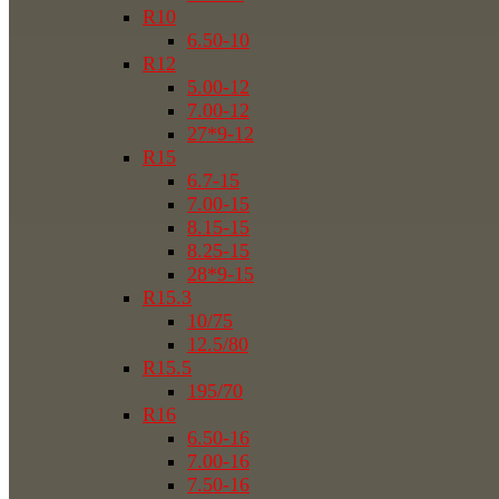
R10
6.50-10
R12
5.00-12
7.00-12
27*9-12
R15
6.7-15
7.00-15
8.15-15
8.25-15
28*9-15
R15.3
10/75
12.5/80
R15.5
195/70
R16
6.50-16
7.00-16
7.50-16