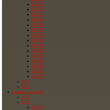
275/60
275/65
285/30
285/35
285/45
285/50
295/30
295/35
295/40
295/45
305/30
305/40
305/45
315/35
325/35
R21
R22
Зимние шины бу
R12
R13
135/70