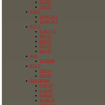
215/85
225/75
R16.5
10.00-16.5
12.00-16.5
R17.5
9.50-17.5
205/75
215/75
235/75
245/70
R18
12.50/80
R19.5
245/70
265/70
R20 (R508)
7.50-20
8.25-20
9.00-20
10.00-20