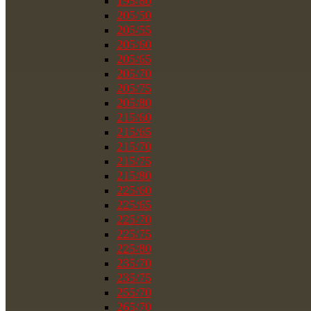
195/80
205/50
205/55
205/60
205/65
205/70
205/75
205/80
215/60
215/65
215/70
215/75
215/80
225/60
225/65
225/70
225/75
225/80
235/70
235/75
255/70
265/70