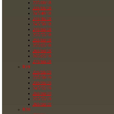
235/60/18
235/65/18
245/40/18
245/45/18
245/50/18
245/60/18
255/55/18
255/60/18
255/65/18
265/60/18
265/65/18
275/60/18
R19
225/55/19
235/50/19
235/55/19
245/55/19
255/50/19
255/55/19
265/50/19
R20