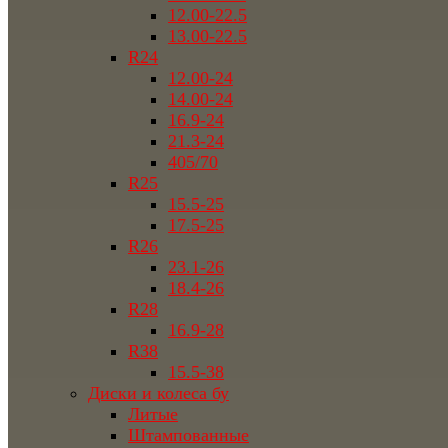
12.00-22.5
13.00-22.5
R24
12.00-24
14.00-24
16.9-24
21.3-24
405/70
R25
15.5-25
17.5-25
R26
23.1-26
18.4-26
R28
16.9-28
R38
15.5-38
Диски и колеса бу
Литые
Штампованные