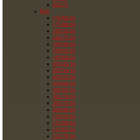
265/75
R16
175/60/16
175/80/16
185/55/16
185/75/16
195/50/16
195/55/16
195/60/16
205/45/16
205/50/16
205/55/16
205/60/16
205/65/16
205/70/16
205/75/16
205/80/16
215/55/16
215/60/16
215/65/16
215/70/16