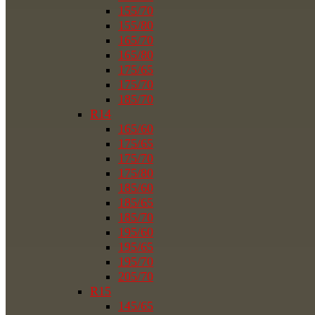
155/70
155/80
165/70
165/80
175/65
175/70
185/70
R14
165/60
175/65
175/70
175/80
185/60
185/65
185/70
195/60
195/65
195/70
205/70
R15
145/65