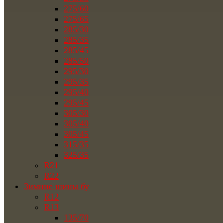
275/60
275/65
285/30
285/35
285/45
285/50
295/30
295/35
295/40
295/45
305/30
305/40
305/45
315/35
325/35
R21
R22
Зимние шины бу
R12
R13
135/70