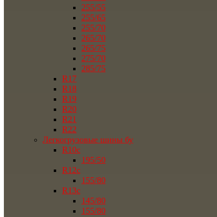
255/55
255/65
255/70
265/70
265/75
275/70
285/75
R17
R18
R19
R20
R21
R22
Легкогрузовые шины бу
R10c
195/50
R12c
155/80
R13c
145/80
155/80