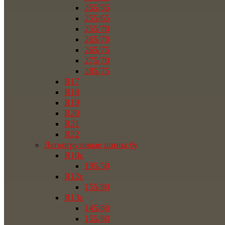
255/55
255/65
255/70
265/70
265/75
275/70
285/75
R17
R18
R19
R20
R21
R22
Легкогрузовые шины бу
R10c
195/50
R12c
155/80
R13c
145/80
155/80