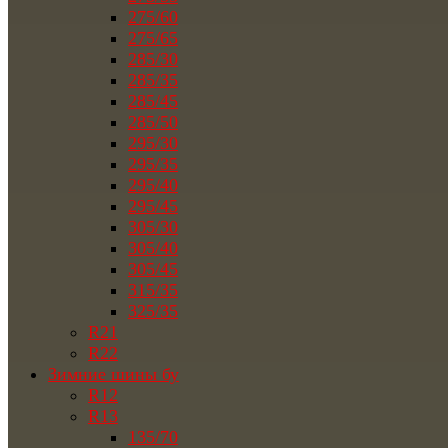
275/60
275/65
285/30
285/35
285/45
285/50
295/30
295/35
295/40
295/45
305/30
305/40
305/45
315/35
325/35
R21
R22
Зимние шины бу
R12
R13
135/70