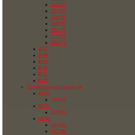
255/55
255/65
255/70
265/70
265/75
275/70
285/75
R17
R18
R19
R20
R21
R22
Легкогрузовые шины бу
R10c
195/50
R12c
155/80
R13c
145/80
155/80