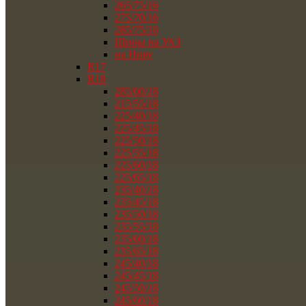
265/75/16
275/70/16
285/75/16
Шины на УАЗ
на Ниву
R17
R18
285/60/18
215/55/18
225/40/18
225/45/18
225/50/18
225/55/18
225/60/18
225/65/18
235/40/18
235/45/18
235/50/18
235/55/18
235/60/18
235/65/18
245/40/18
245/45/18
245/50/18
245/60/18