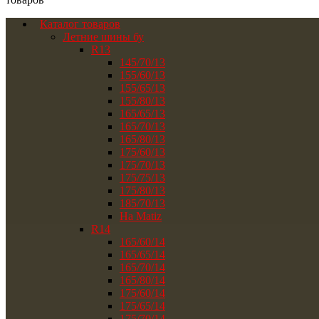
Каталог товаров
Летние шины бу
R13
145/70/13
155/60/13
155/65/13
155/80/13
165/65/13
165/70/13
165/80/13
175/60/13
175/70/13
175/75/13
175/80/13
185/70/13
На Matiz
R14
165/60/14
165/65/14
165/70/14
165/80/14
175/60/14
175/65/14
175/70/14