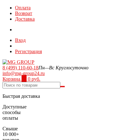
Оплата
Возврат
Доставка
Вход
Регистрация
8 (499) 110-60-18
Пн—Вс Круглосуточно
info@mg-group24.ru
Корзина
0
0 руб.
Быстрая доставка
Доступные
способы
оплаты
Свыше
10 000+
товаров