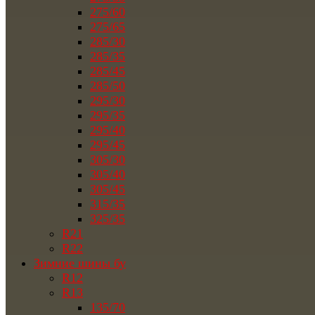
275/60
275/65
285/30
285/35
285/45
285/50
295/30
295/35
295/40
295/45
305/30
305/40
305/45
315/35
325/35
R21
R22
Зимние шины бу
R12
R13
135/70