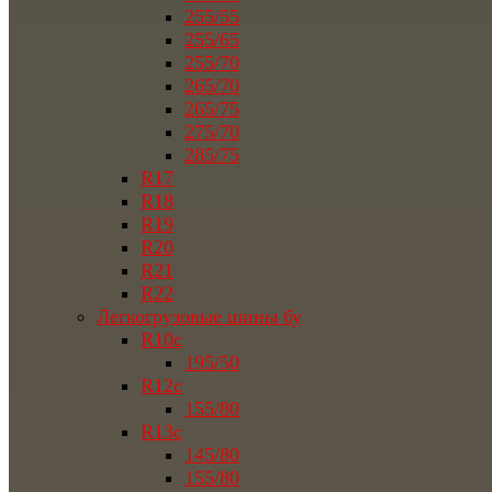
255/55
255/65
255/70
265/70
265/75
275/70
285/75
R17
R18
R19
R20
R21
R22
Легкогрузовые шины бу
R10c
195/50
R12c
155/80
R13c
145/80
155/80