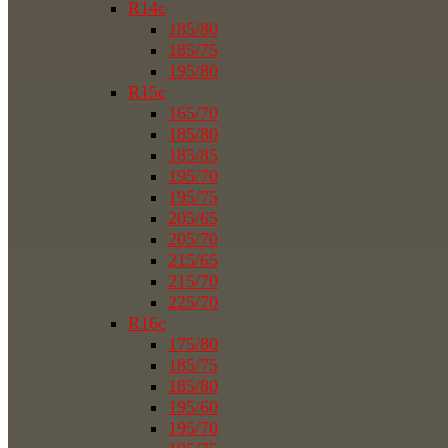
R14c
185/80
185/75
195/80
R15c
165/70
185/80
185/85
195/70
195/75
205/65
205/70
215/65
215/70
225/70
R16c
175/80
185/75
185/80
195/60
195/70