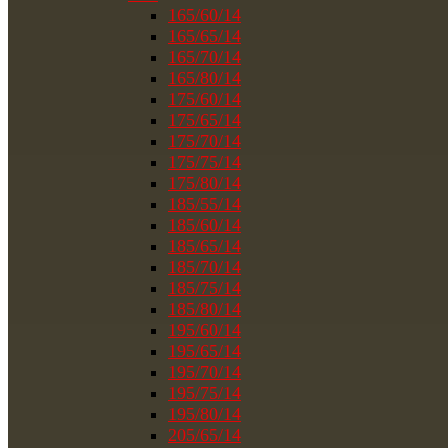
165/60/14
165/65/14
165/70/14
165/80/14
175/60/14
175/65/14
175/70/14
175/75/14
175/80/14
185/55/14
185/60/14
185/65/14
185/70/14
185/75/14
185/80/14
195/60/14
195/65/14
195/70/14
195/75/14
195/80/14
205/65/14