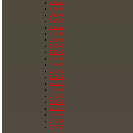
235/55
245/35
245/40
245/45
245/50
255/30
255/35
255/40
255/45
255/50
255/55
265/35
265/40
265/45
265/50
275/35
275/40
275/45
275/55
275/60
275/65