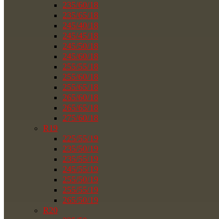
235/60/18
235/65/18
245/40/18
245/45/18
245/50/18
245/60/18
255/55/18
255/60/18
255/65/18
265/60/18
265/65/18
275/60/18
R19
225/55/19
235/50/19
235/55/19
245/55/19
255/50/19
255/55/19
265/50/19
R20