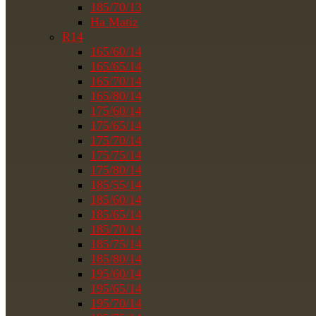
185/70/13
На Matiz
R14
165/60/14
165/65/14
165/70/14
165/80/14
175/60/14
175/65/14
175/70/14
175/75/14
175/80/14
185/55/14
185/60/14
185/65/14
185/70/14
185/75/14
185/80/14
195/60/14
195/65/14
195/70/14