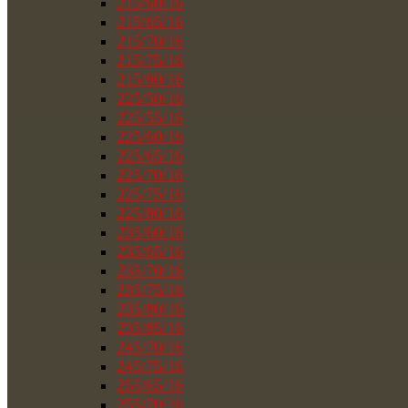
215/60/16
215/65/16
215/70/16
215/75/16
215/80/16
225/50/16
225/55/16
225/60/16
225/65/16
225/70/16
225/75/16
225/80/16
235/60/16
235/65/16
235/70/16
235/75/16
235/80/16
235/85/16
245/70/16
245/75/16
255/65/16
255/70/16