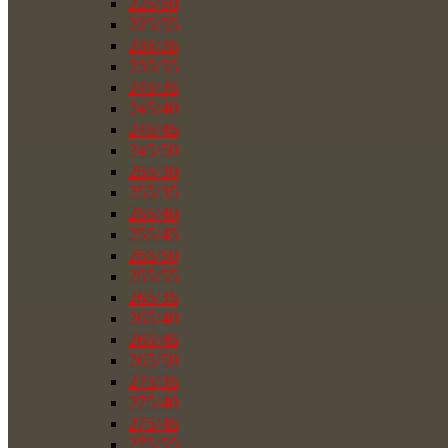
225/50
225/55
235/35
235/55
245/35
245/40
245/45
245/50
255/30
255/35
255/40
255/45
255/50
255/55
265/35
265/40
265/45
265/50
275/35
275/40
275/45
275/55