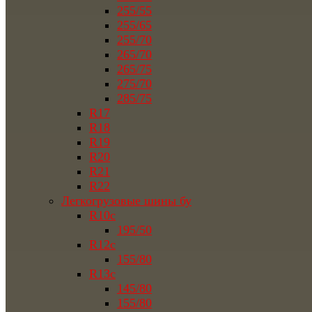
255/55
255/65
255/70
265/70
265/75
275/70
285/75
R17
R18
R19
R20
R21
R22
Легкогрузовые шины бу
R10c
195/50
R12c
155/80
R13c
145/80
155/80