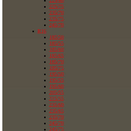
225/60
225/75
235/70
235/75
245/70
R16
185/50
185/55
185/60
185/65
185/70
185/75
195/50
195/55
195/60
205/55
215/55
235/60
235/65
235/70
245/70
245/75