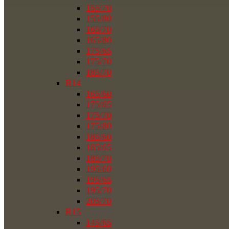
155/70
155/80
165/70
165/80
175/65
175/70
185/70
R14
165/60
175/65
175/70
175/80
185/60
185/65
185/70
195/60
195/65
195/70
205/70
R15
145/65