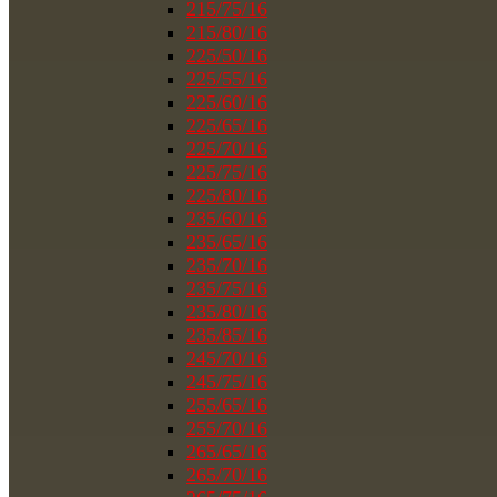
215/75/16
215/80/16
225/50/16
225/55/16
225/60/16
225/65/16
225/70/16
225/75/16
225/80/16
235/60/16
235/65/16
235/70/16
235/75/16
235/80/16
235/85/16
245/70/16
245/75/16
255/65/16
255/70/16
265/65/16
265/70/16