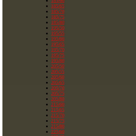
185/60
185/65
185/70
185/75
185/80
195/50
195/55
195/60
195/65
195/70
195/75
195/80
205/50
205/55
205/60
205/65
205/70
205/75
205/80
215/60
215/65
215/70
215/75
215/80
225/60