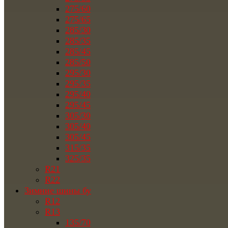
275/60
275/65
285/30
285/35
285/45
285/50
295/30
295/35
295/40
295/45
305/30
305/40
305/45
315/35
325/35
R21
R22
Зимние шины бу
R12
R13
135/70