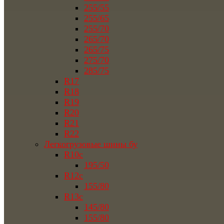
255/55
255/65
255/70
265/70
265/75
275/70
285/75
R17
R18
R19
R20
R21
R22
Легкогрузовые шины бу
R10c
195/50
R12c
155/80
R13c
145/80
155/80