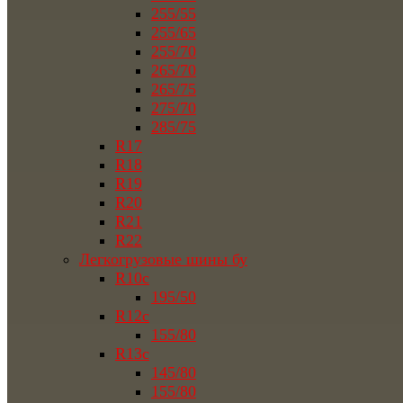
255/55
255/65
255/70
265/70
265/75
275/70
285/75
R17
R18
R19
R20
R21
R22
Легкогрузовые шины бу
R10c
195/50
R12c
155/80
R13c
145/80
155/80