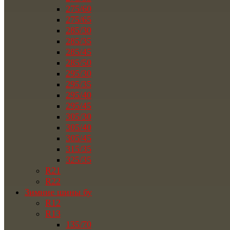
275/60
275/65
285/30
285/35
285/45
285/50
295/30
295/35
295/40
295/45
305/30
305/40
305/45
315/35
325/35
R21
R22
Зимние шины бу
R12
R13
135/70