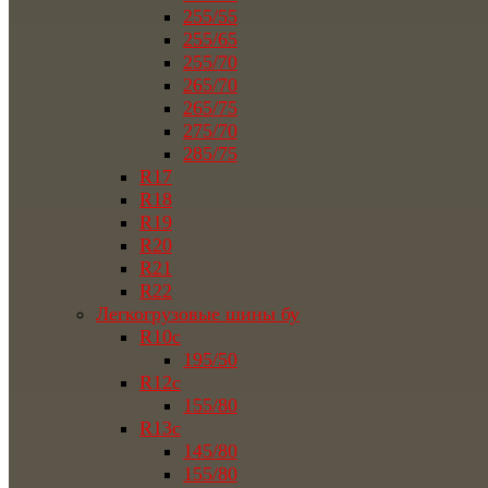
255/55
255/65
255/70
265/70
265/75
275/70
285/75
R17
R18
R19
R20
R21
R22
Легкогрузовые шины бу
R10c
195/50
R12c
155/80
R13c
145/80
155/80