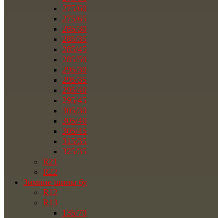
275/60
275/65
285/30
285/35
285/45
285/50
295/30
295/35
295/40
295/45
305/30
305/40
305/45
315/35
325/35
R21
R22
Зимние шины бу
R12
R13
135/70