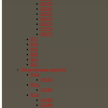
255/55
255/65
255/70
265/70
265/75
275/70
285/75
R17
R18
R19
R20
R21
R22
Легкогрузовые шины бу
R10c
195/50
R12c
155/80
R13c
145/80
155/80