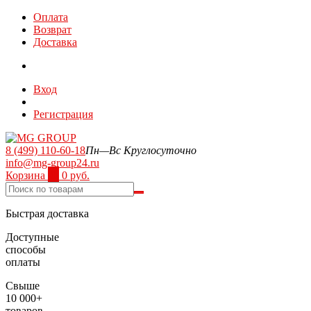
Оплата
Возврат
Доставка
Вход
Регистрация
8 (499) 110-60-18
Пн—Вс Круглосуточно
info@mg-group24.ru
Корзина
0
0 руб.
Быстрая доставка
Доступные
способы
оплаты
Свыше
10 000+
товаров