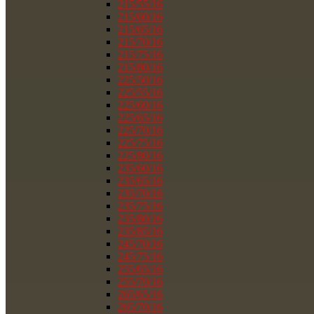
215/55/16
215/60/16
215/65/16
215/70/16
215/75/16
215/80/16
225/50/16
225/55/16
225/60/16
225/65/16
225/70/16
225/75/16
225/80/16
235/60/16
235/65/16
235/70/16
235/75/16
235/80/16
235/85/16
245/70/16
245/75/16
255/65/16
255/70/16
265/65/16
265/70/16