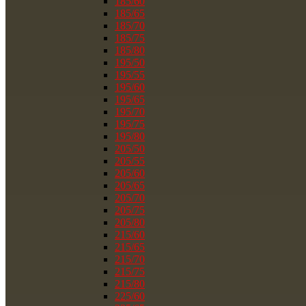
185/60
185/65
185/70
185/75
185/80
195/50
195/55
195/60
195/65
195/70
195/75
195/80
205/50
205/55
205/60
205/65
205/70
205/75
205/80
215/60
215/65
215/70
215/75
215/80
225/60